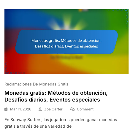
Completar
Desafíos,
Desbloquear
Premios,
Participación
En
Eventos
Reclamaciones De Monedas Gratis
Monedas gratis: Métodos de obtención,
Desafíos diarios, Eventos especiales
On
Mar 11, 2026
Zoe Carter
Comment
Monedas
En Subway Surfers, los jugadores pueden ganar monedas
Gratis:
gratis a través de una variedad de
Métodos
De