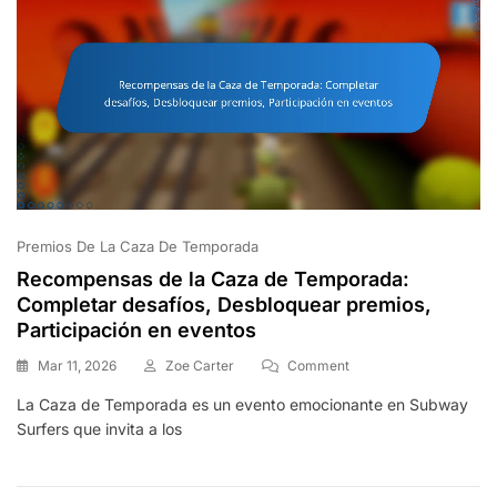
Premios De La Caza De Temporada
Recompensas de la Caza de Temporada:
Completar desafíos, Desbloquear premios,
Participación en eventos
On
Mar 11, 2026
Zoe Carter
Comment
Recompensas
La Caza de Temporada es un evento emocionante en Subway
De
Surfers que invita a los
La
Caza
De
Temporada: