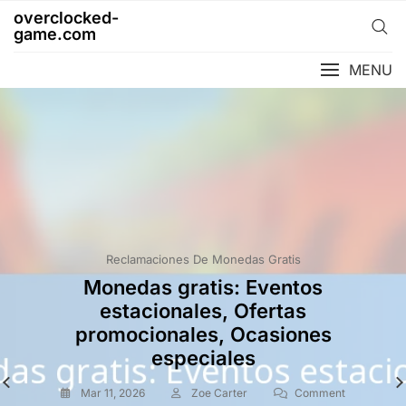
Skip
overclocked-
to
game.com
content
MENU
Reclamaciones De Claves Gratuitas
Reclamaciones De Monedas Gratis
Premios De La Caza De Temporada
Premios De La Caza De Temporada
Premios De La Caza De Temporada
Reclamaciones De Monedas Gratis
Técnicas de Claves Gratuitas:
Monedas gratis: Eventos
Recompensas de la Caza de
Multiplicador clave: Bonificaciones
Caza de premios de temporada:
Monedas gratis: Métodos de
Estrategias de expertos, Mejoras en
estacionales, Ofertas
Temporada: Completar desafíos,
Rutas eficientes, habilidades de
acumulables, Consejos de uso,
obtención, Desafíos diarios,
la jugabilidad, Selección de
promocionales, Ocasiones
Desbloquear premios, Participación
personajes, técnicas de juego
Integración de eventos
Eventos especiales
personajes
especiales
en eventos
On
On
On
Mar 10, 2026
Mar 11, 2026
Mar 11, 2026
Zoe Carter
Zoe Carter
Zoe Carter
Comment
Comment
Comment
On
On
Mar 10, 2026
Mar 11, 2026
Zoe Carter
Zoe Carter
Comment
Comment
Monedas
Caza
Multiplicad
On
Mar 11, 2026
Zoe Carter
Comment