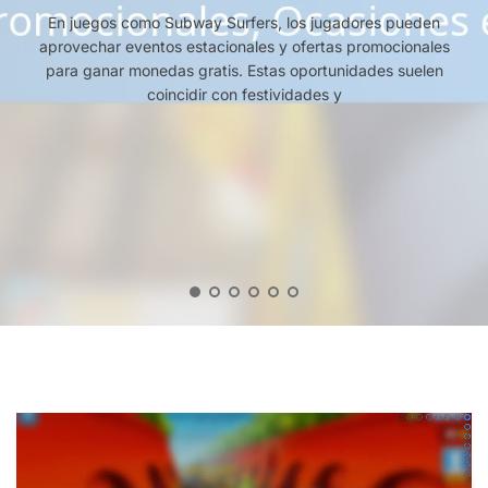
Monedas
Técnicas
En Subway Surfers, los jugadores pueden ganar monedas
Los bonos apilables son una característica poderosa en
La recolección de premios en la Caza de Temporada
Gratis:
De
Clave:
Recompens
En juegos como Subway Surfers, los jugadores pueden
Desbloquear llaves gratuitas en Subway Surfers puede
Gratis:
De
juegos como Subway Surfers, permitiendo a los jugadores
gratis a través de una variedad de métodos atractivos,
puede optimizarse mediante una planificación de rutas
Métodos
Premios
Bonificacio
La Caza de Temporada es un evento emocionante en
De
aprovechar eventos estacionales y ofertas promocionales
elevar tu experiencia de juego, y dominar estrategias
Eventos
Claves
De
De
Acumulable
como completar desafíos diarios, participar en eventos
combinar múltiples recompensas para mejorar la
eficiente, permitiendo a los jugadores recoger
Subway Surfers que invita a los jugadores a completar una
La
Estacionale
Gratuitas:
para ganar monedas gratis. Estas oportunidades suelen
expertas es esencial. Al comprender la mecánica del
Obtención,
Temporada:
Consejos
Caza
recompensas rápidamente mientras
jugabilidad. Al entender
especiales
serie de desafíos para tener la
Ofertas
Estrategias
coincidir con festividades y
juego, participar
Desafíos
Rutas
De
De
Promociona
De
Diarios,
Eficientes,
Uso,
Temporada:
Ocasiones
Expertos,
Eventos
Habilidades
Integración
Completar
Especiales
Mejoras
Especiales
De
De
Desafíos,
En
Personajes,
Eventos
Desbloquea
La
Técnicas
Premios,
Jugabilidad
De
Participaci
Selección
Juego
En
De
Eventos
Personajes
1
2
3
4
5
6