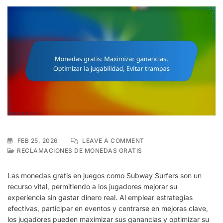
ON
FEB 25, 2026
LEAVE A COMMENT
MONEDAS
RECLAMACIONES DE MONEDAS GRATIS
GRATIS:
MAXIMIZAR
Las monedas gratis en juegos como Subway Surfers son un
GANANCIAS,
recurso vital, permitiendo a los jugadores mejorar su
OPTIMIZAR
experiencia sin gastar dinero real. Al emplear estrategias
LA
JUGABILIDAD,
efectivas, participar en eventos y centrarse en mejoras clave,
EVITAR
los jugadores pueden maximizar sus ganancias y optimizar su