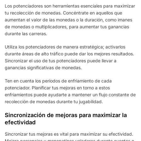
Los potenciadores son herramientas esenciales para maximizar
tu recolección de monedas. Concéntrate en aquellos que
aumentan el valor de las monedas o la duración, como imanes
de monedas o multiplicadores, para aumentar tus ganancias
durante las carreras.
Utiliza los potenciadores de manera estratégica; activarlos
durante áreas de alto tráfico puede dar los mejores resultados.
Sincronizar el uso de tus potenciadores puede llevar a
ganancias significativas de monedas.
Ten en cuenta los períodos de enfriamiento de cada
potenciador. Planificar tus mejoras en torno a estos
enfriamientos puede ayudarte a mantener un flujo constante de
recolección de monedas durante tu jugabilidad.
Sincronización de mejoras para maximizar la
efectividad
Sincronizar tus mejoras es vital para maximizar su efectividad.
Mejora personajes y monopatines voladores durante eventos o