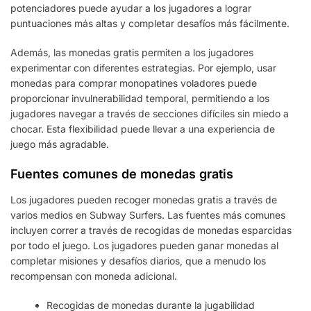
potenciadores puede ayudar a los jugadores a lograr
puntuaciones más altas y completar desafíos más fácilmente.
Además, las monedas gratis permiten a los jugadores
experimentar con diferentes estrategias. Por ejemplo, usar
monedas para comprar monopatines voladores puede
proporcionar invulnerabilidad temporal, permitiendo a los
jugadores navegar a través de secciones difíciles sin miedo a
chocar. Esta flexibilidad puede llevar a una experiencia de
juego más agradable.
Fuentes comunes de monedas gratis
Los jugadores pueden recoger monedas gratis a través de
varios medios en Subway Surfers. Las fuentes más comunes
incluyen correr a través de recogidas de monedas esparcidas
por todo el juego. Los jugadores pueden ganar monedas al
completar misiones y desafíos diarios, que a menudo los
recompensan con moneda adicional.
Recogidas de monedas durante la jugabilidad