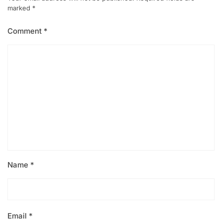
marked
*
Comment
*
Name
*
Email
*