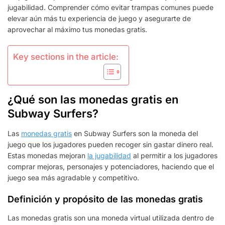
TRAMPAS
jugabilidad. Comprender cómo evitar trampas comunes puede
elevar aún más tu experiencia de juego y asegurarte de
aprovechar al máximo tus monedas gratis.
Key sections in the article:
¿Qué son las monedas gratis en
Subway Surfers?
Las
monedas gratis
en Subway Surfers son la moneda del
juego que los jugadores pueden recoger sin gastar dinero real.
Estas monedas mejoran
la jugabilidad
al permitir a los jugadores
comprar mejoras, personajes y potenciadores, haciendo que el
juego sea más agradable y competitivo.
Definición y propósito de las monedas gratis
Las monedas gratis son una moneda virtual utilizada dentro de