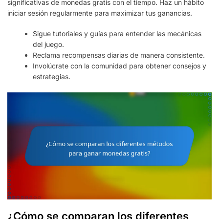
significativas de monedas gratis con el tiempo. Haz un hábito
iniciar sesión regularmente para maximizar tus ganancias.
Sigue tutoriales y guías para entender las mecánicas
del juego.
Reclama recompensas diarias de manera consistente.
Involúcrate con la comunidad para obtener consejos y
estrategias.
¿Cómo se comparan los diferentes