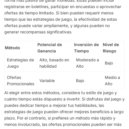
forma más pasiva de ganar monedas. Estas pueden incluir
registrarse en boletines, participar en encuestas o aprovechar
ofertas de tiempo limitado. Si bien pueden requerir menos
tiempo que las estrategias de juego, la efectividad de estas
ofertas puede variar ampliamente, y algunas pueden no
generar recompensas significativas.
Potencial de
Inversión de
Nivel de
Método
Ganancia
Tiempo
Riesgo
Estrategias de
Alto, basado en
Moderado a
Bajo
Juego
habilidad
Alto
Ofertas
Medio a
Variable
Bajo
Promocionales
Alto
Al elegir entre estos métodos, considera tu estilo de juego y
cuánto tiempo estás dispuesto a invertir. Si disfrutas del juego y
puedes dedicar tiempo a mejorar tus habilidades, las
estrategias de juego pueden ofrecer mejores beneficios a largo
plazo. Por el contrario, si prefieres un método más rápido y
menos involucrado, las ofertas promocionales pueden ser más