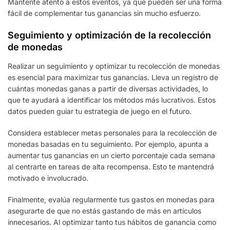
Mantente atento a estos eventos, ya que pueden ser una forma
fácil de complementar tus ganancias sin mucho esfuerzo.
Seguimiento y optimización de la recolección
de monedas
Realizar un seguimiento y optimizar tu recolección de monedas
es esencial para maximizar tus ganancias. Lleva un registro de
cuántas monedas ganas a partir de diversas actividades, lo
que te ayudará a identificar los métodos más lucrativos. Estos
datos pueden guiar tu estrategia de juego en el futuro.
Considera establecer metas personales para la recolección de
monedas basadas en tu seguimiento. Por ejemplo, apunta a
aumentar tus ganancias en un cierto porcentaje cada semana
al centrarte en tareas de alta recompensa. Esto te mantendrá
motivado e involucrado.
Finalmente, evalúa regularmente tus gastos en monedas para
asegurarte de que no estás gastando de más en artículos
innecesarios. Al optimizar tanto tus hábitos de ganancia como