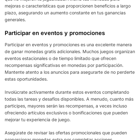
mejoras o características que proporcionen beneficios a largo
plazo, asegurando un aumento constante en tus ganancias
generales.
Participar en eventos y promociones
Participar en eventos y promociones es una excelente manera
de ganar monedas gratis adicionales. Muchos juegos organizan
eventos estacionales o de tiempo limitado que ofrecen
recompensas significativas en monedas por participación.
Mantente atento a los anuncios para asegurarte de no perderte
estas oportunidades.
Involúcrate activamente durante estos eventos completando
todas las tareas y desafíos disponibles. A menudo, cuanto más
participes, mayores serán las recompensas, a veces incluso
ofreciendo artículos exclusivos o bonificaciones que pueden
mejorar tu experiencia de juego.
Asegúrate de revisar las ofertas promocionales que pueden
proporcionar monedas extra por completar acciones