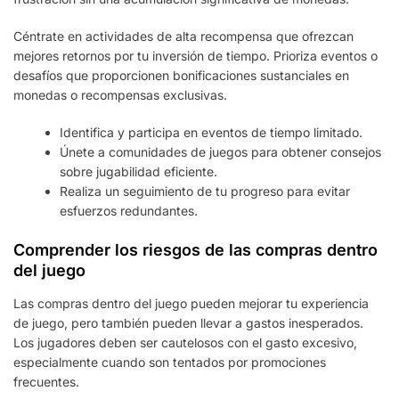
Céntrate en actividades de alta recompensa que ofrezcan
mejores retornos por tu inversión de tiempo. Prioriza eventos o
desafíos que proporcionen bonificaciones sustanciales en
monedas o recompensas exclusivas.
Identifica y participa en eventos de tiempo limitado.
Únete a comunidades de juegos para obtener consejos
sobre jugabilidad eficiente.
Realiza un seguimiento de tu progreso para evitar
esfuerzos redundantes.
Comprender los riesgos de las compras dentro
del juego
Las compras dentro del juego pueden mejorar tu experiencia
de juego, pero también pueden llevar a gastos inesperados.
Los jugadores deben ser cautelosos con el gasto excesivo,
especialmente cuando son tentados por promociones
frecuentes.