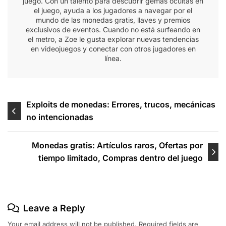
juego. Con un talento para descubrir gemas ocultas en
el juego, ayuda a los jugadores a navegar por el
mundo de las monedas gratis, llaves y premios
exclusivos de eventos. Cuando no está surfeando en
el metro, a Zoe le gusta explorar nuevas tendencias
en videojuegos y conectar con otros jugadores en
línea.
Post
Exploits de monedas: Errores, trucos, mecánicas
no intencionadas
navigation
Monedas gratis: Artículos raros, Ofertas por
tiempo limitado, Compras dentro del juego
Leave a Reply
Your email address will not be published.
Required fields are