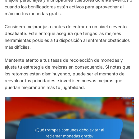
cuando los bonificadores estén activos para aprovechar al
máximo tus monedas gratis.
Considera mejorar justo antes de entrar en un nivel o evento
desafiante. Este enfoque asegura que tengas las mejores
herramientas posibles a tu disposición al enfrentar obstáculos
más difíciles.
Mantente atento a tus tasas de recolección de monedas y
ajusta tu estrategia de mejoras en consecuencia. Si notas que
los retornos están disminuyendo, puede ser el momento de
reevaluar tus prioridades e invertir en nuevas mejoras que
puedan mejorar aún más tu jugabilidad.