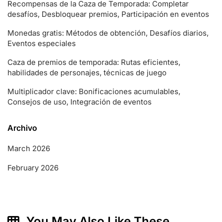
Recompensas de la Caza de Temporada: Completar
desafíos, Desbloquear premios, Participación en eventos
Monedas gratis: Métodos de obtención, Desafíos diarios,
Eventos especiales
Caza de premios de temporada: Rutas eficientes,
habilidades de personajes, técnicas de juego
Multiplicador clave: Bonificaciones acumulables,
Consejos de uso, Integración de eventos
Archivo
March 2026
February 2026
You May Also Like These