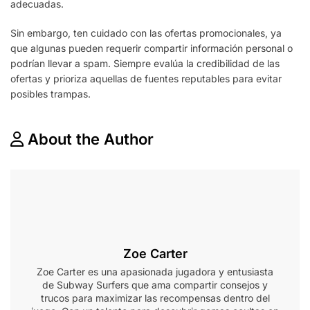
adecuadas.
Sin embargo, ten cuidado con las ofertas promocionales, ya
que algunas pueden requerir compartir información personal o
podrían llevar a spam. Siempre evalúa la credibilidad de las
ofertas y prioriza aquellas de fuentes reputables para evitar
posibles trampas.
About the Author
Zoe Carter
Zoe Carter es una apasionada jugadora y entusiasta
de Subway Surfers que ama compartir consejos y
trucos para maximizar las recompensas dentro del