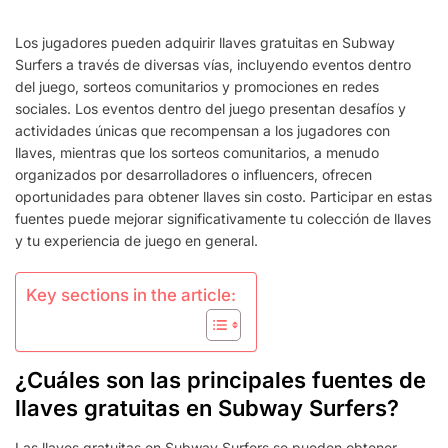
DE
CLAVES
Los jugadores pueden adquirir llaves gratuitas en Subway
GRATUITAS:
Surfers a través de diversas vías, incluyendo eventos dentro
EVENTOS
del juego, sorteos comunitarios y promociones en redes
DENTRO
DEL
sociales. Los eventos dentro del juego presentan desafíos y
JUEGO,
actividades únicas que recompensan a los jugadores con
SORTEOS
llaves, mientras que los sorteos comunitarios, a menudo
DE
organizados por desarrolladores o influencers, ofrecen
LA
oportunidades para obtener llaves sin costo. Participar en estas
COMUNIDAD,
fuentes puede mejorar significativamente tu colección de llaves
PROMOCIONES
EN
y tu experiencia de juego en general.
REDES
SOCIALES
Key sections in the article:
¿Cuáles son las principales fuentes de
llaves gratuitas en Subway Surfers?
Las llaves gratuitas en Subway Surfers se pueden obtener