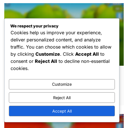
We respect your privacy
Cookies help us improve your experience,
deliver personalized content, and analyze
traffic. You can choose which cookies to allow
by clicking
Customize
. Click
Accept All
to
consent or
Reject All
to decline non-essential
cookies.
Gestión de Claves Gratuitas:
Presupuestación, Gastar sabiamente,
Customize
Optimizar el uso
MAR 5, 2026
Reject All
Accept All